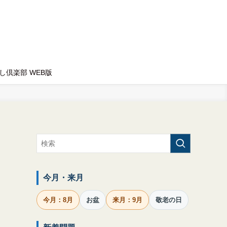
し倶楽部 WEB版
今月・来月
今月：8月
お盆
来月：9月
敬老の日