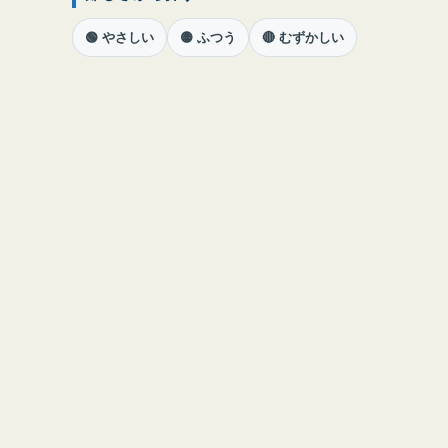
🟢 やさしい
🟡 ふつう
🔴 むずかしい