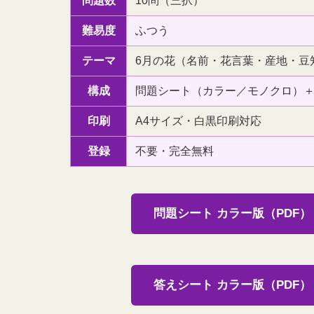
問題数
10問（三択）
難易度
ふつう
テーマ
6月の花（名前・花言葉・産地・豆
構成
問題シート（カラー／モノクロ）
印刷
A4サイズ・白黒印刷対応
登録
不要・完全無料
問題シート カラー版（PDF）
答えシート カラー版（PDF）