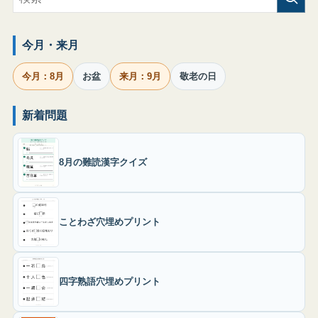
今月・来月
今月：8月
お盆
来月：9月
敬老の日
新着問題
8月の難読漢字クイズ
ことわざ穴埋めプリント
四字熟語穴埋めプリント