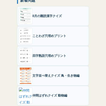
新着問題
8月の難読漢字クイズ
ことわざ穴埋めプリント
四字熟語穴埋めプリント
文字並べ替えクイズ 鳥・生き物編
仲間はずれクイズ 動物編