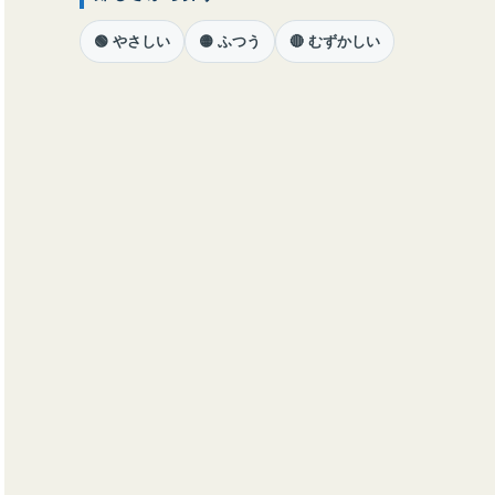
🟢 やさしい
🟡 ふつう
🔴 むずかしい