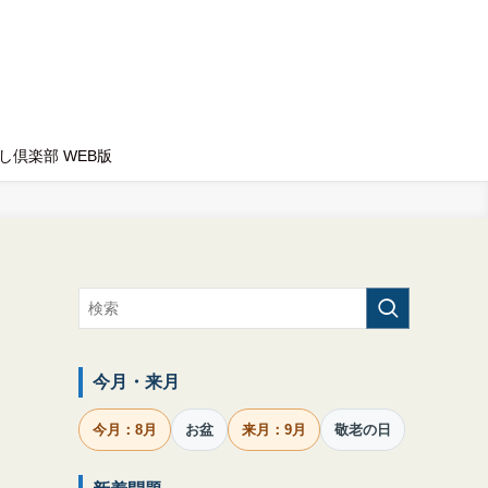
し倶楽部 WEB版
・
今月・来月
今月：8月
お盆
来月：9月
敬老の日