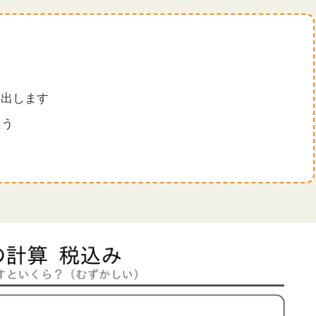
を出します
ょう