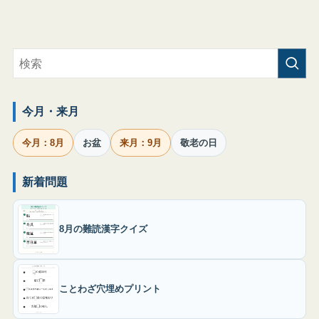
今月・来月
今月：8月
お盆
来月：9月
敬老の日
新着問題
8月の難読漢字クイズ
ことわざ穴埋めプリント