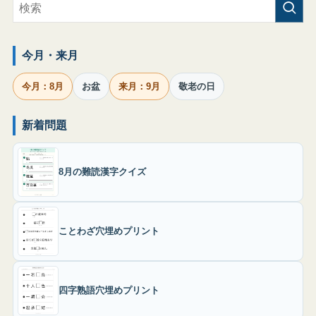
今月・来月
今月：8月
お盆
来月：9月
敬老の日
新着問題
8月の難読漢字クイズ
ことわざ穴埋めプリント
四字熟語穴埋めプリント