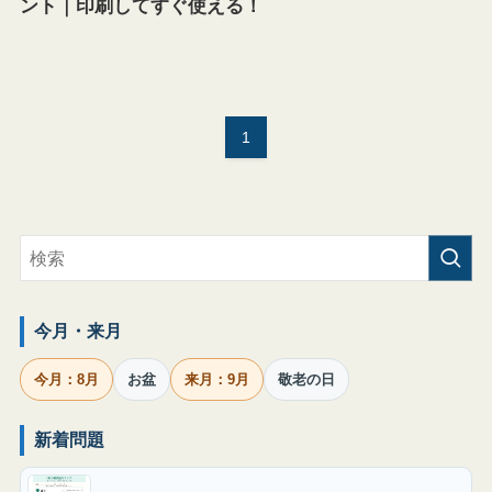
ント｜印刷してすぐ使える！
1
今月・来月
今月：8月
お盆
来月：9月
敬老の日
新着問題