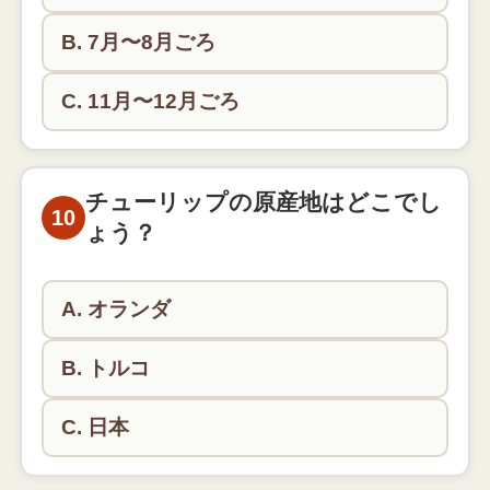
B. 7月〜8月ごろ
C. 11月〜12月ごろ
初鰹は4月〜5月ごろに届きます。「目には青葉 山
ほととぎす 初鰹」の俳句でも有名です。
チューリップの原産地はどこでし
10
ょう？
A. オランダ
B. トルコ
C. 日本