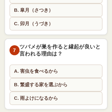
B. 皐月（さつき）
C. 卯月（うづき）
4月の旧暦名は「卯月（うづき）」です。卯の花が
咲く季節にちなんでいます。
ツバメが巣を作ると縁起が良いと
7
言われる理由は？
A. 害虫を食べるから
B. 繁盛する家を選ぶから
C. 雨よけになるから