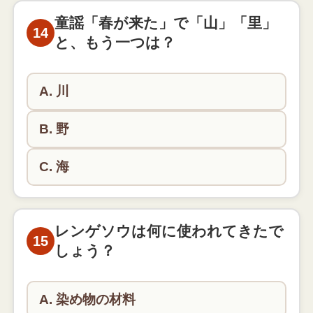
お墓参りをする方も多いですね。
童謡「春が来た」で「山」「里」
14
と、もう一つは？
A. 川
B. 野
C. 海
「春が来た 春が来た どこに来た 山に来た 里に来た
野にも来た」が正しい歌詞です。
レンゲソウは何に使われてきたで
15
しょう？
A. 染め物の材料