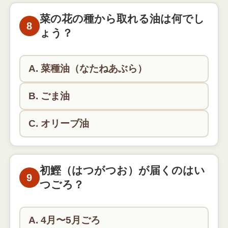
ツバメは人の出入りが多いにぎやかな家に巣を作り
ます。商売繁盛の縁起物とされてきました。
菜の花の種から取れる油は何でし
8
ょう？
A. 菜種油（なたねあぶら）
B. ごま油
C. オリーブ油
菜の花の種から取れるのは菜種油です。日本では古
くから使われてきました。
初鰹（はつがつお）が届くのはい
9
つごろ？
A. 4月〜5月ごろ