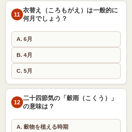
チューリップの原産地はトルコです。オランダで広
まりましたが、もともとはトルコの花です。
衣替え（ころもがえ）は一般的に
11
何月でしょう？
A. 6月
B. 4月
C. 5月
衣替えは一般的に6月1日です。学校や会社で夏服に
切り替わります。
二十四節気の「穀雨（こくう）」
12
の意味は？
A. 穀物を植える時期