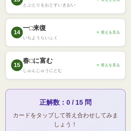
とぶとりをおとすいきおい
飛ぶ鳥を落とす勢い
○
権勢がきわめて盛んなことのたとえ（春は渡
一□来復
り鳥が飛び交う季節）
14
こたえ
▼ 答えを見る
いちようらいふく
一陽来復
○
冬が去り春が来ること。悪いことの後には良
春□に富む
いことが来るというたとえ
15
こたえ
▼ 答えを見る
しゅんじゅうにとむ
春秋に富む
○
年が若く、将来がまだ長いこと。前途有望な
たとえ
正解数：0 / 15 問
カードをタップして答え合わせしてみま
しょう！