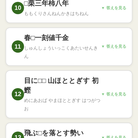
□栗三年柿八年
え（春は桜鯛の旬）
10
こたえ
▼ 答えを見る
ももくりさんねんかきはちねん
桃栗三年柿八年
○
何事も成果が出るまでには相応の年月がかか
春□一刻値千金
るということ（桃は春の花）
11
▼ 答えを見る
しゅんしょういっこくあたいせんき
こたえ
ん
春宵一刻値千金
○
春の夜のひとときは千金にも値するほど素晴
目に□□ 山ほととぎす 初
らしいということ（蘇軾の漢詩）
鰹
12
▼ 答えを見る
めにあおば やまほととぎす はつがつ
こたえ
お
目に青葉 山ほととぎす 初鰹
○
春から初夏の風物を詠んだ山口素堂の有名な
飛ぶ□を落とす勢い
句
13
こたえ
▼ 答えを見る