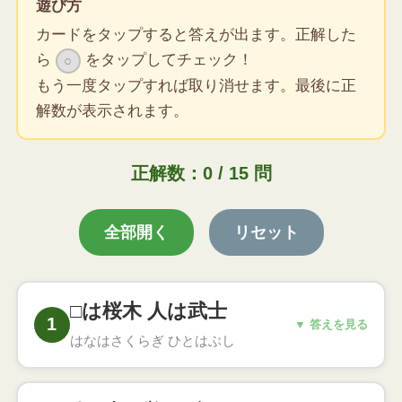
遊び方
カードをタップすると答えが出ます。正解した
ら
をタップしてチェック！
○
もう一度タップすれば取り消せます。最後に正
解数が表示されます。
正解数：0 / 15 問
全部開く
リセット
□は桜木 人は武士
1
こたえ
▼ 答えを見る
はなはさくらぎ ひとはぶし
花は桜木 人は武士
○
花の中では桜が一番、人の中では武士が一番