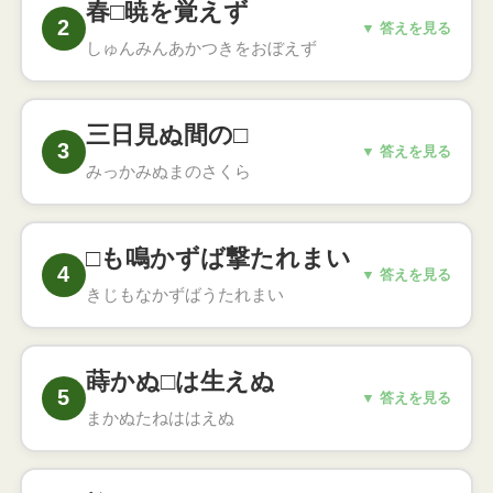
春□暁を覚えず
立派だということ
2
こたえ
▼ 答えを見る
しゅんみんあかつきをおぼえず
春眠暁を覚えず
○
春の夜は気持ちよくてつい寝過ごしてしまう
三日見ぬ間の□
こと（孟浩然の漢詩）
3
▼ 答えを見る
こたえ
みっかみぬまのさくら
三日見ぬ間の桜
○
世の中の変化がとても早いことのたとえ
□も鳴かずば撃たれまい
4
こたえ
▼ 答えを見る
きじもなかずばうたれまい
雉も鳴かずば撃たれまい
○
余計なことを言わなければ災難を招かないと
蒔かぬ□は生えぬ
いうこと
5
こたえ
▼ 答えを見る
まかぬたねははえぬ
蒔かぬ種は生えぬ
○
何もしなければ良い結果は生まれないという