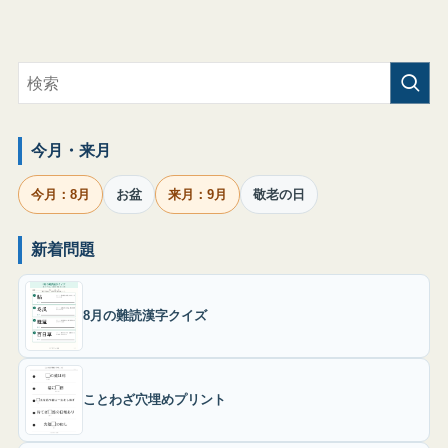
今月・来月
今月：8月
お盆
来月：9月
敬老の日
新着問題
8月の難読漢字クイズ
ことわざ穴埋めプリント