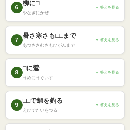
柳に□
こと（春の種まきの季節に）
6
こたえ
▼ 答えを見る
やなぎにかぜ
柳に風
○
柳が風に逆らわずしなるように、うまく受け
暑さ寒さも□□まで
流すこと（春風に揺れる柳）
7
こたえ
▼ 答えを見る
あつささむさもひがんまで
暑さ寒さも彼岸まで
○
春と秋のお彼岸を過ぎると気候がよくなると
□に鶯
いうこと
8
こたえ
▼ 答えを見る
うめにうぐいす
梅に鶯
○
取り合わせがよく、似合いの組み合わせのた
□□で鯛を釣る
とえ（春の風物詩）
9
こたえ
▼ 答えを見る
えびでたいをつる
海老で鯛を釣る
○
わずかな元手で大きな利益を得ることのたと