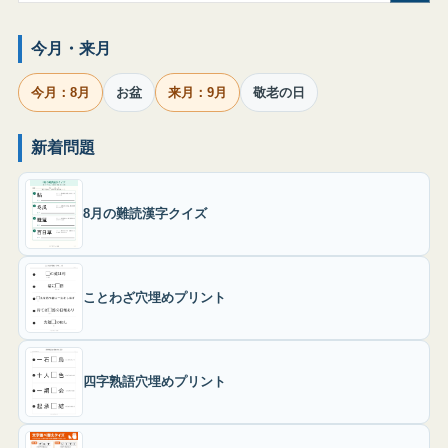
今月・来月
今月：8月
お盆
来月：9月
敬老の日
新着問題
8月の難読漢字クイズ
ことわざ穴埋めプリント
四字熟語穴埋めプリント