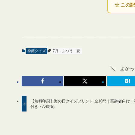
☆ この
季節クイズ
7月
ふつう
夏
よかっ
【無料印刷】海の日クイズプリント 全10問｜高齢者向け・
付き・A4対応