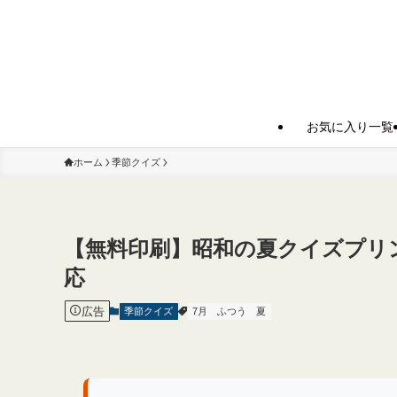
お気に入り一覧
ホーム
季節クイズ
【無料印刷】昭和の夏クイズプリン
応
広告
季節クイズ
7月
ふつう
夏