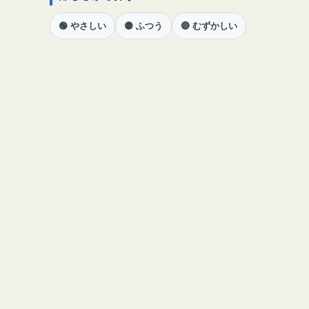
🟢 やさしい
🟡 ふつう
🔴 むずかしい