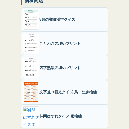
新着問題
8月の難読漢字クイズ
ことわざ穴埋めプリント
四字熟語穴埋めプリント
文字並べ替えクイズ 鳥・生き物編
仲間はずれクイズ 動物編