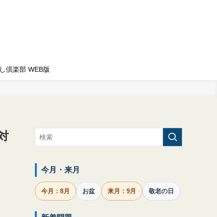
し倶楽部 WEB版
対
今月・来月
今月：8月
お盆
来月：9月
敬老の日