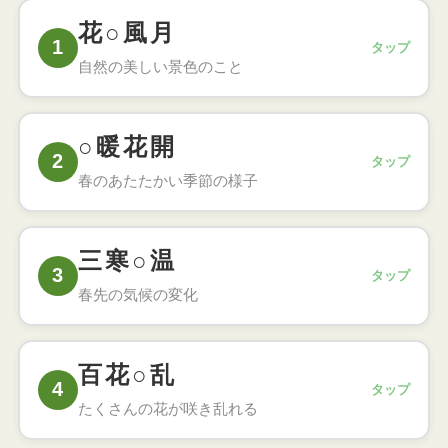
花○風月
1
タップ
自然の美しい景色のこと
こたえ
花鳥風月（かちょうふうげつ）
○暖花開
2
タップ
自然の美しい風景や、それを楽しむ風流な心のこと
春のあたたかい季節の様子
こたえ
春暖花開（しゅんだんかかい）
三寒○温
3
タップ
春になり暖かくなって、花が咲き始めるおだやかな
春先の気候の変化
季節のこと
こたえ
三寒四温（さんかんしおん）
百花○乱
4
タップ
寒い日が三日続くと暖かい日が四日続く、春先の気
たくさんの花が咲き乱れる
候のこと