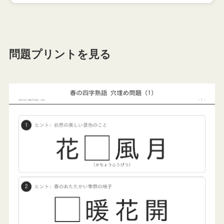
こたえ
万紫千紅（ばんしせんこう）
紫や紅などさまざまな色の花が美しく咲き乱れてい
問題プリントを見る
る春の景色のこと