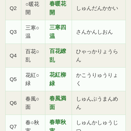
春暖花
○暖花
Q2
しゅんだんかかい
開
開
三寒四
三寒○
Q3
さんかんしおん
温
温
百花繚
百花○
ひゃっかりょうら
Q4
乱
乱
ん
花紅柳
花紅○
かこうりゅうりょ
Q5
緑
緑
く
春風満
春風○
しゅんぷうまんめ
Q6
面
面
ん
春華秋
春○秋
しゅんかしゅうじ
Q7
実
実
つ