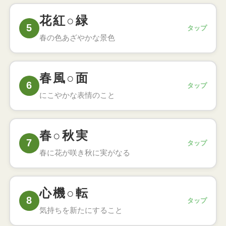
こたえ
百花繚乱（ひゃっかりょうらん）
花紅○緑
5
タップ
いろいろな花が一斉に美しく咲き乱れている華やか
春の色あざやかな景色
な様子のこと
こたえ
花紅柳緑（かこうりゅうりょく）
春風○面
6
タップ
紅い花と緑の柳が美しく、春の色あざやかな自然の
にこやかな表情のこと
景色のこと
こたえ
春風満面（しゅんぷうまんめん）
春○秋実
7
タップ
喜びやうれしさが顔いっぱいにあふれている、にこ
春に花が咲き秋に実がなる
やかな様子のこと
こたえ
春華秋実（しゅんかしゅうじつ）
心機○転
8
タップ
春に花が咲き秋に実を結ぶように、努力がやがて成
気持ちを新たにすること
果になること