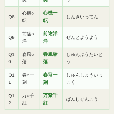
心機一
心機○
Q8
しんきいってん
転
転
前途洋
前途○
Q9
ぜんとようよう
洋
洋
春風駘
Q1
春風○
しゅんぷうたいと
0
蕩
蕩
う
春宵一
Q1
春○一
しゅんしょういっ
1
刻
刻
こく
万紫千
Q1
万○千
ばんしせんこう
2
紅
紅