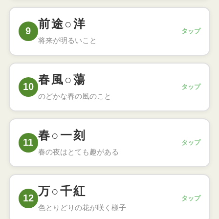
こたえ
心機一転（しんきいってん）
前途○洋
9
タップ
あることをきっかけに、気持ちをすっかり入れ替え
将来が明るいこと
て新たに始めること
こたえ
前途洋洋（ぜんとようよう）
春風○蕩
10
タップ
これからの行く先が明るく希望に満ちあふれている
のどかな春の風のこと
様子のこと
こたえ
春風駘蕩（しゅんぷうたいとう）
春○一刻
11
タップ
春の風がのどかに吹く様子。おだやかでのんびりし
春の夜はとても趣がある
た人柄のたとえ
こたえ
春宵一刻（しゅんしょういっこく）
万○千紅
12
タップ
春の夜はとても趣深く、わずかな時間でも値千金の
色とりどりの花が咲く様子
価値があること