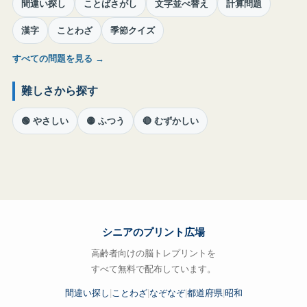
間違い探し
ことばさがし
文字並べ替え
計算問題
漢字
ことわざ
季節クイズ
すべての問題を見る →
難しさから探す
🟢 やさしい
🟡 ふつう
🔴 むずかしい
シニアのプリント広場
高齢者向けの脳トレプリントを
すべて無料で配布しています。
間違い探し
|
ことわざ
|
なぞなぞ
|
都道府県
|
昭和