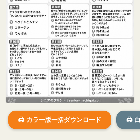
🖨 カラー版一括ダウンロード
🖨