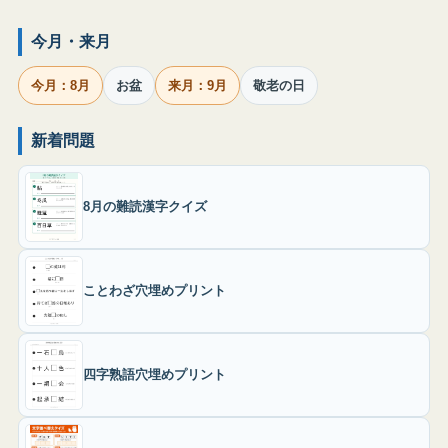
今月・来月
今月：8月
お盆
来月：9月
敬老の日
新着問題
8月の難読漢字クイズ
ことわざ穴埋めプリント
四字熟語穴埋めプリント