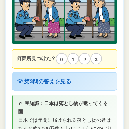
何箇所見つけた？
0
1
2
3
💡 第3問の答えを見る
👛 豆知識：日本は落とし物が返ってくる
国
日本では年間に届けられる落とし物の数は
なんと約3,000万件以上(いじょう)にのぼり