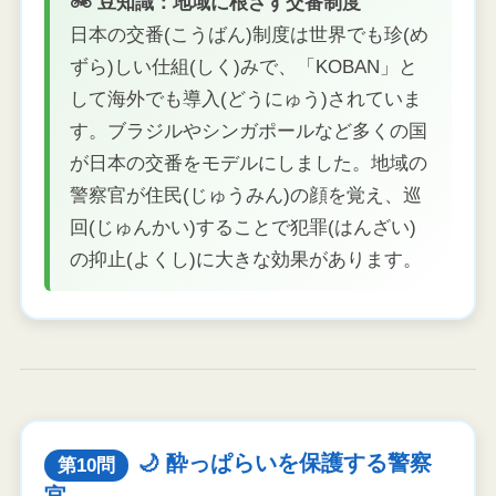
🚲 豆知識：地域に根ざす交番制度
日本の交番(こうばん)制度は世界でも珍(め
ずら)しい仕組(しく)みで、「KOBAN」と
して海外でも導入(どうにゅう)されていま
す。ブラジルやシンガポールなど多くの国
が日本の交番をモデルにしました。地域の
警察官が住民(じゅうみん)の顔を覚え、巡
回(じゅんかい)することで犯罪(はんざい)
の抑止(よくし)に大きな効果があります。
🌙 酔っぱらいを保護する警察
第10問
官