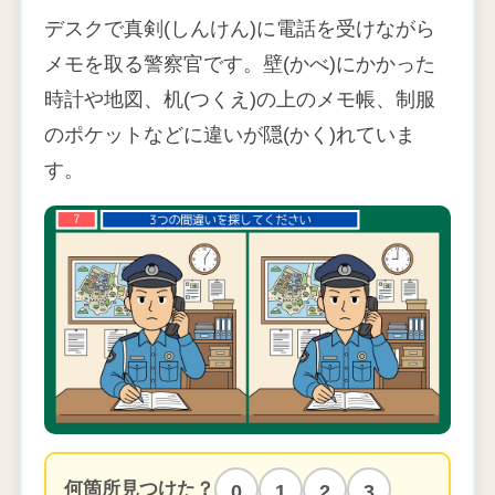
デスクで真剣(しんけん)に電話を受けながら
メモを取る警察官です。壁(かべ)にかかった
時計や地図、机(つくえ)の上のメモ帳、制服
のポケットなどに違いが隠(かく)れていま
す。
何箇所見つけた？
0
1
2
3