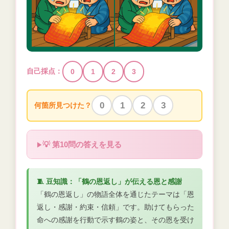
自己採点：
0
1
2
3
0
1
2
3
何箇所見つけた？
💡 第10問の答えを見る
🧵 豆知識：「鶴の恩返し」が伝える恩と感謝
「鶴の恩返し」の物語全体を通じたテーマは「恩
返し・感謝・約束・信頼」です。助けてもらった
命への感謝を行動で示す鶴の姿と、その恩を受け