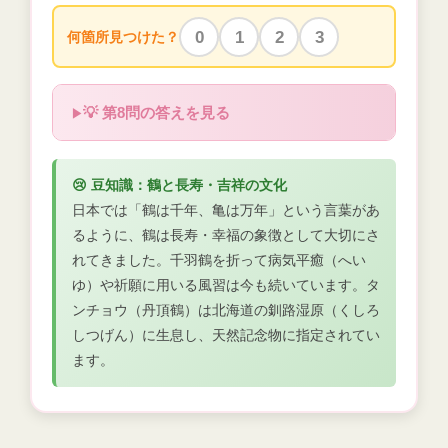
0
1
2
3
何箇所見つけた？
💡 第8問の答えを見る
😢 豆知識：鶴と長寿・吉祥の文化
日本では「鶴は千年、亀は万年」という言葉があ
るように、鶴は長寿・幸福の象徴として大切にさ
れてきました。千羽鶴を折って病気平癒（へい
ゆ）や祈願に用いる風習は今も続いています。タ
ンチョウ（丹頂鶴）は北海道の釧路湿原（くしろ
しつげん）に生息し、天然記念物に指定されてい
ます。