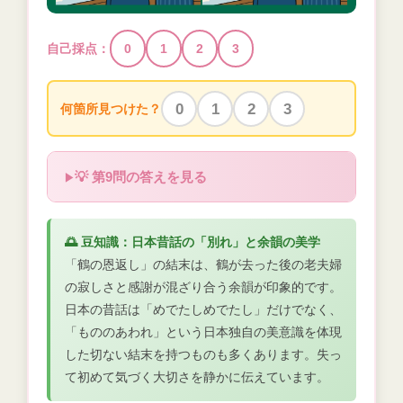
自己採点：
0
1
2
3
0
1
2
3
何箇所見つけた？
💡 第9問の答えを見る
🌅 豆知識：日本昔話の「別れ」と余韻の美学
「鶴の恩返し」の結末は、鶴が去った後の老夫婦
の寂しさと感謝が混ざり合う余韻が印象的です。
日本の昔話は「めでたしめでたし」だけでなく、
「もののあわれ」という日本独自の美意識を体現
した切ない結末を持つものも多くあります。失っ
て初めて気づく大切さを静かに伝えています。