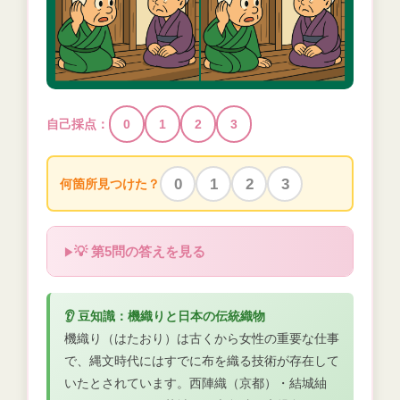
自己採点：
0
1
2
3
0
1
2
3
何箇所見つけた？
💡 第5問の答えを見る
👂 豆知識：機織りと日本の伝統織物
機織り（はたおり）は古くから女性の重要な仕事
で、縄文時代にはすでに布を織る技術が存在して
いたとされています。西陣織（京都）・結城紬