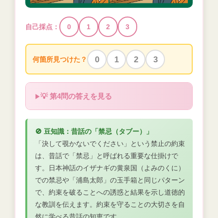
自己採点：
0
1
2
3
0
1
2
3
何箇所見つけた？
💡 第4問の答えを見る
🚫 豆知識：昔話の「禁忌（タブー）」
「決して覗かないでください」という禁止の約束
は、昔話で「禁忌」と呼ばれる重要な仕掛けで
す。日本神話のイザナギの黄泉国（よみのくに）
での禁忌や「浦島太郎」の玉手箱と同じパターン
で、約束を破ることへの誘惑と結果を示し道徳的
な教訓を伝えます。約束を守ることの大切さを自
然に学べる昔話の知恵です。