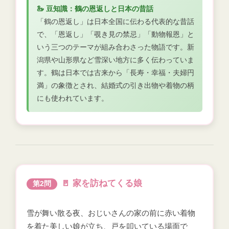
🦢 豆知識：鶴の恩返しと日本の昔話
「鶴の恩返し」は日本全国に伝わる代表的な昔話
で、「恩返し」「覗き見の禁忌」「動物報恩」と
いう三つのテーマが組み合わさった物語です。新
潟県や山形県など雪深い地方に多く伝わっていま
す。鶴は日本では古来から「長寿・幸福・夫婦円
満」の象徴とされ、結婚式の引き出物や着物の柄
にも使われています。
🚪 家を訪ねてくる娘
第2問
雪が舞い散る夜、おじいさんの家の前に赤い着物
を着た美しい娘が立ち、戸を叩いている場面で