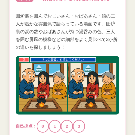
囲炉裏を囲んでおじいさん・おばあさん・娘の三
人が温かな雰囲気で語らっている場面です。囲炉
裏の炭の数やおばあさんが持つ湯呑みの色、三人
を囲む屏風の模様などの細部をよく見比べて3か所
の違いを探しましょう！
自己採点：
0
1
2
3