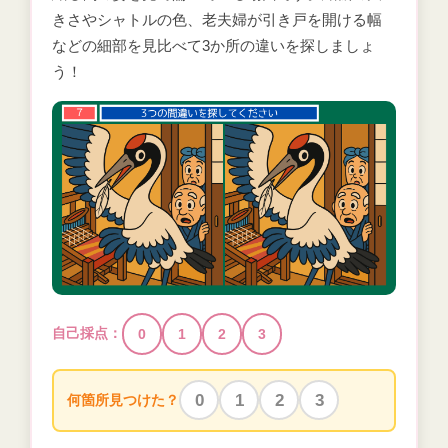
きさやシャトルの色、老夫婦が引き戸を開ける幅
などの細部を見比べて3か所の違いを探しましょ
う！
自己採点：
0
1
2
3
0
1
2
3
何箇所見つけた？