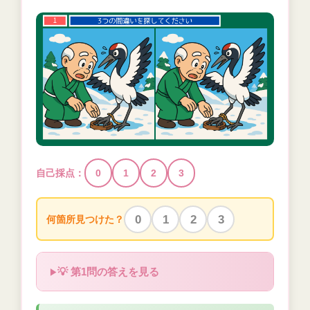
自己採点：
0
1
2
3
0
1
2
3
何箇所見つけた？
💡 第1問の答えを見る