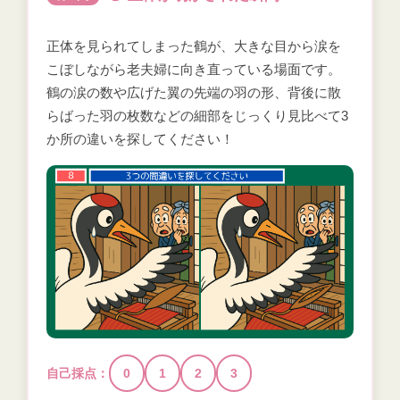
正体を見られてしまった鶴が、大きな目から涙を
こぼしながら老夫婦に向き直っている場面です。
鶴の涙の数や広げた翼の先端の羽の形、背後に散
らばった羽の枚数などの細部をじっくり見比べて3
か所の違いを探してください！
自己採点：
0
1
2
3