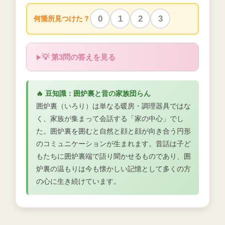
0
1
2
3
何箇所見つけた？
💡 第3問の答えを見る
🔥 豆知識：囲炉裏と昔の家族団らん
囲炉裏（いろり）は単なる暖房・調理器具ではな
く、家族が集まって会話する「家の中心」でし
た。囲炉裏を囲むと自然と顔と顔が向き合う円形
のコミュニケーションが生まれます。昔話は子ど
もたちに囲炉裏端で語り聞かせるものであり、囲
炉裏の温もりは今も懐かしい記憶として多くの方
の心に生き続けています。