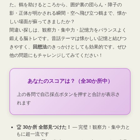
た。鶴を助けるところから、囲炉裏の団らん・障子の
影・正体が明かされる瞬間・空へ飛び立つ鶴まで、懐か
しい場面が蘇ってきましたか？
間違い探しは、観察力・集中力・記憶力をバランスよく
鍛える脳トレです。昔話テーマは懐かしい記憶と結びつ
きやすく、
回想法
のきっかけとしても効果的です。ぜひ
他の問題にもチャレンジしてみてください！
あなたのスコアは？（全30か所中）
上の各問で自己採点ボタンを押すと合計が表示さ
れます
🏆
30か所 全部見つけた！
― 完璧！観察力・集中力と
もに超一流です