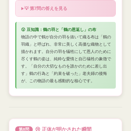
💡 第7問の答えを見る
😮 豆知識：鶴の羽と「鶴の恩返し」の布
物語の中で鶴が自分の羽を抜いて織る布は「鶴の
羽織」と呼ばれ、非常に美しく高価な織物として
描かれます。自分の羽を犠牲にして恩人のために
尽くす鶴の姿は、純粋な愛情と自己犠牲の象徴で
す。「自分の大切なものを誰かのために差し出
す」鶴の行為と「約束を破った」老夫婦の後悔
が、この物語の最も感動的な核心です。
😢 正体が明かされた瞬間
第8問