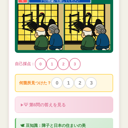
自己採点：
0
1
2
3
0
1
2
3
何箇所見つけた？
💡 第6問の答えを見る
🕊️ 豆知識：障子と日本の住まいの美